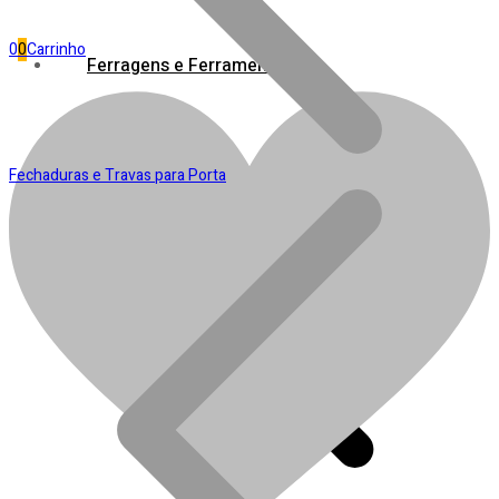
0
0
Carrinho
Ferragens e Ferramentas
Fechaduras e Travas para Porta
Banheiro
0
Separados