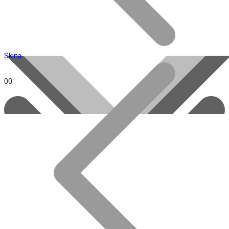
Minha Conta
Skina
0
0
Toda loja