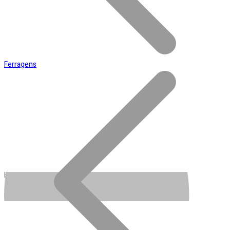
Ferragens
Cart
Acessórios para Ferramentas
Conta
Esqueceu a senha?
Ainda não tem conta?
Cadastre-se