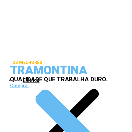
Fechadura Externa
Mostrando todos os 4 resultados
Materiais Hidráulicos
OS MELHORES!
TRAMONTINA
QUALIDADE QUE TRABALHA DURO.
Elétrica
Comprar