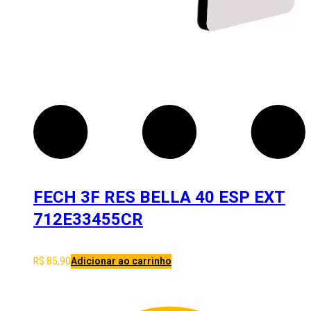
FECH 3F RES BELLA 40 ESP EXT
712E33455CR
R$
85,90
Adicionar ao carrinho