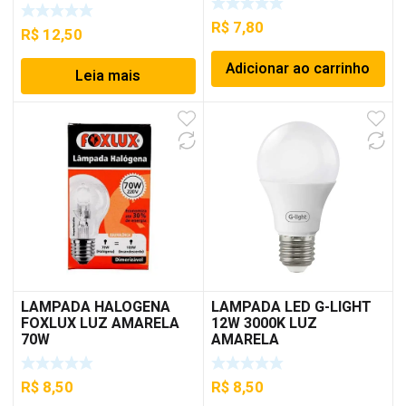
R$
7,80
R$
12,50
Adicionar ao carrinho
Leia mais
LAMPADA HALOGENA
LAMPADA LED G-LIGHT
FOXLUX LUZ AMARELA
12W 3000K LUZ
70W
AMARELA
R$
8,50
R$
8,50