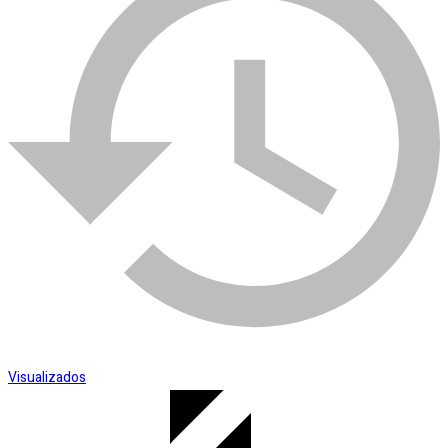
Esmerilhadeira
SKU:
002697
Categoria:
Argamassas
Visualizados