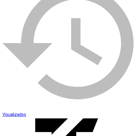
SKU:
006038
Categoria:
Brocas
Esmerilhadeira
Visualizados