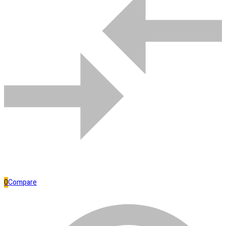
Comparar
Bombas de água
0
Compare