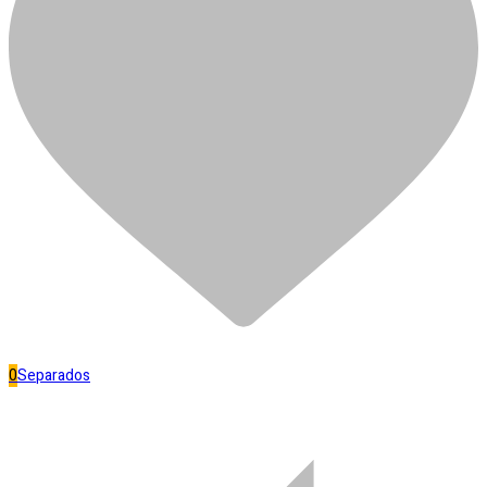
R$
7,50
Em estoque
BROCA
VIDEA
Adicionar ao carrinho
TRAM
Separar
6.0
MM
quantidade
Banheiro
0
Separados