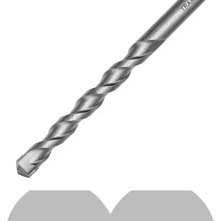
Automotivo
0
0
Carrinho
BROCA VIDEA TRAM 6.0 MM