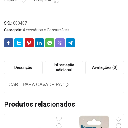
MALINSKI
Separar
Comparar
1,20
quantidade
SKU:
003407
Categoria:
Acessórios e Consumíveis
Informação
Descrição
Avaliações (0)
adicional
CABO PARA CAVADEIRA 1,2
Produtos relacionados