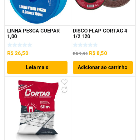
LINHA PESCA GUEPAR
DISCO FLAP CORTAG 4
1,00
1/2 120
O
O
R$
26,50
R$
8,50
R$
9,90
preço
preço
Leia mais
Adicionar ao carrinho
original
atual
era:
é:
R$ 9,90.
R$ 8,50.