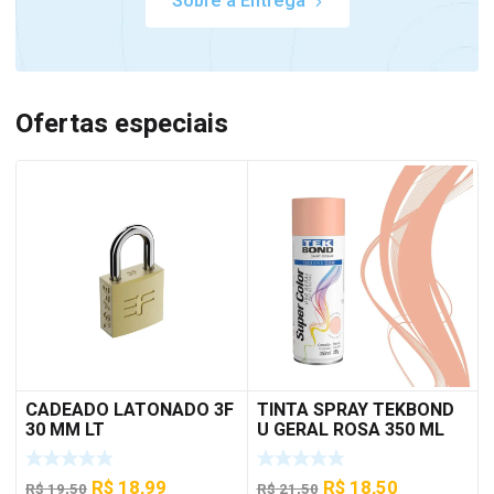
Sobre a Entrega
Ofertas especiais
CADEADO LATONADO 3F
TINTA SPRAY TEKBOND
30 MM LT
U GERAL ROSA 350 ML
O
O
O
O
R$
18,99
R$
18,50
R$
19,50
R$
21,50