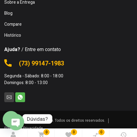
Sobre a Entrega
Blog
Compare
Histórico
Ajuda?
/ Entre em contato
(73) 99147-1983
Segunda - Sábado: 8:00 - 18:00
Domingos: 8:00 - 13:00
Dúvidas?
© 2024 Skina da Construção. Todos os direitos reservados.
O
Politica de Privacidade
0
0
0
p