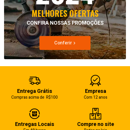
MELHORES OFERTAS
CONFIRA NOSSAS PROMOÇÕES
Conferir
Entrega Grátis
Empresa
Compras acima de R$100
Com 12 anos
Entregas Locais
Compre no site