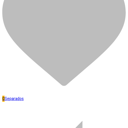
CADEADO LATONADO 3F 45
MM
R$
29,50
Em estoque
CADEADO
LATONADO
Adicionar ao carrinho
3F
Separar
45
Banheiro
MM
quantidade
0
Separados