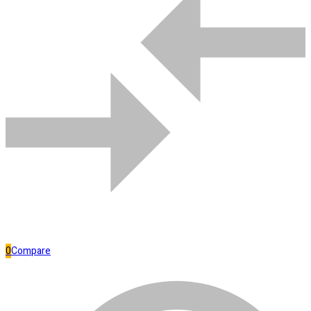
Bombas de água
Comparar
0
Compare