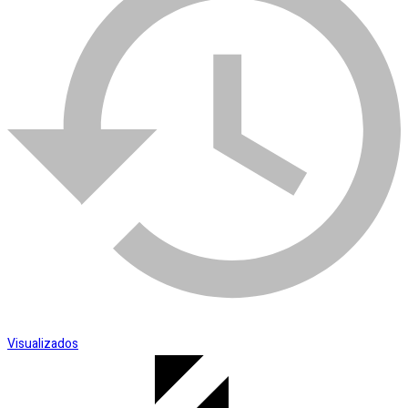
Esmerilhadeira
SKU:
000681
Categoria:
Outros
Visualizados