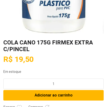
COLA CANO 175G FIRMEX EXTRA
C/PINCEL
R$
19,50
Em estoque
COLA
CANO
175G
Adicionar ao carrinho
FIRMEX
EXTRA