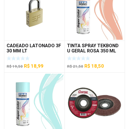
CADEADO LATONADO 3F
TINTA SPRAY TEKBOND
30 MM LT
U GERAL ROSA 350 ML
O
O
O
O
R$
18,99
R$
18,50
R$
19,50
R$
21,50
preço
preço
preço
preço
original
atual
original
atual
era:
é:
era:
é:
R$ 19,50.
R$ 18,99.
R$ 21,50.
R$ 18,50.