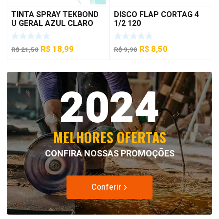
TINTA SPRAY TEKBOND
DISCO FLAP CORTAG 4
U GERAL AZUL CLARO
1/2 120
350 ML
O
O
O
O
R$
18,99
R$
8,50
R$
21,50
R$
9,90
preço
preço
preço
preço
original
atual
original
atual
2024
era:
é:
era:
é:
R$ 21,50.
R$ 18,99.
R$ 9,90.
R$ 8,50.
MELHORES OFERTAS
CONFIRA NOSSAS PROMOÇÕES
Conferir