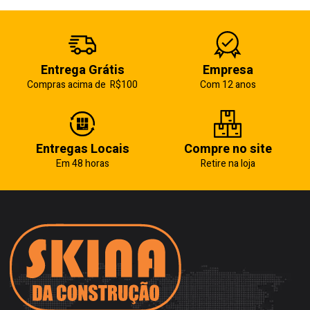
Entrega Grátis
Empresa
Compras acima de R$100
Com 12 anos
Entregas Locais
Compre no site
Em 48 horas
Retire na loja