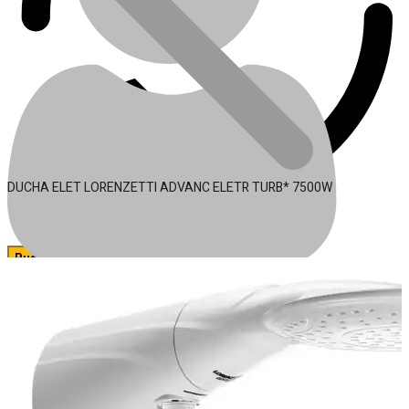
DUCHA ELET LORENZETTI ADVANC ELETR TURB* 7500W
🔍
Acessórios para Ferramentas
Conta