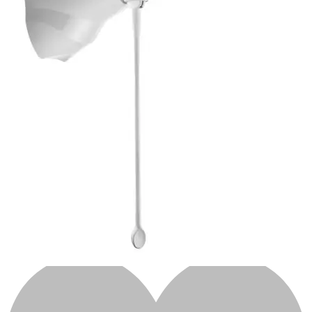
Automotivo
0
0
Carrinho
DUCHA ELET LORENZETTI