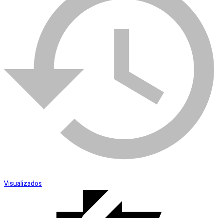
Esmerilhadeira
SKU:
003532
Categoria:
Duchas e Chuveiros Elétricos
Visualizados