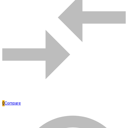
Comparar
Bombas de água
0
Compare