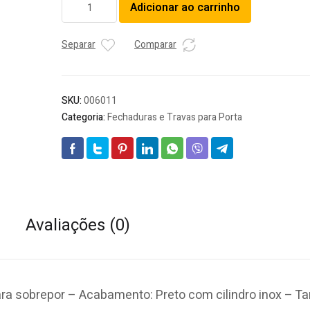
Adicionar ao carrinho
STAM
PORTAO
SOB
Separar
Comparar
1701/100
PT
FOSCO
SKU:
006011
INOX
Categoria:
Fechaduras e Travas para Porta
TETR
quantidade
Avaliações (0)
ara sobrepor – Acabamento: Preto com cilindro inox – 