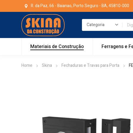
R. da Paz, 66 - Baianao, Porto Seguro - BA, 45810-000
Materiais de Construção
Ferragens e F
Home
Skina
Fechaduras e Travas para Porta
F