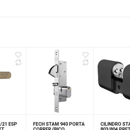
/21 ESP
FECH STAM 940 PORTA
CILINDRO S
XT
CORRER (BICO
803/804 PRE