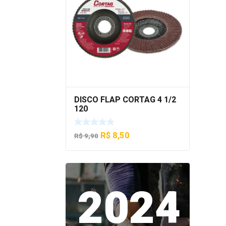
DISCO FLAP CORTAG 4 1/2
120
O
O
R$
8,50
R$
9,90
preço
preço
original
atual
era:
é:
2024
R$ 9,90.
R$ 8,50.