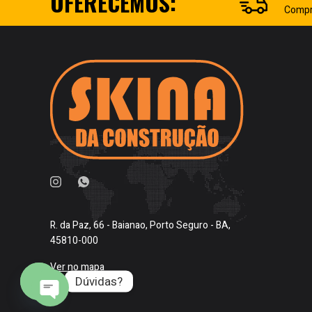
OFERECEMOS:
Compr
R. da Paz, 66 - Baianao, Porto Seguro - BA,
45810-000
Ver no mapa
Dúvidas?
O