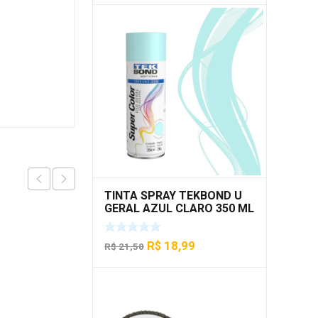
original
atual
era:
é:
R$ 21,50.
R$ 18,50.
TINTA SPRAY TEKBOND U
GERAL AZUL CLARO 350 ML
O
O
R$
18,99
R$
21,50
preço
preço
original
atual
era:
é:
R$ 21,50.
R$ 18,99.