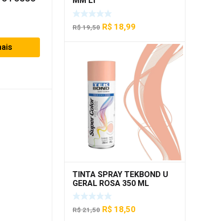
MM LT
O
O
R$
18,99
R$
19,50
preço
preço
mais
original
atual
era:
é:
R$ 19,50.
R$ 18,99.
TINTA SPRAY TEKBOND U
GERAL ROSA 350 ML
O
O
R$
18,50
R$
21,50
preço
preço