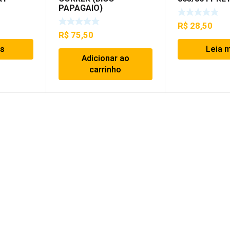
PAPAGAIO)
R$
28,50
R$
75,50
is
Leia 
Adicionar ao
carrinho