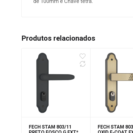
de 100mm e Chave tetra.
Produtos relacionados
FECH STAM 803/11
FECH STAM 803
PRETO FOSCO G EXT*
OXID E-COAT E