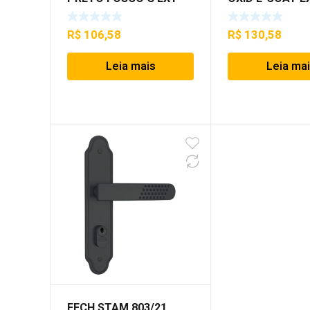
R$
106,58
R$
130,58
Leia mais
Leia ma
FECH STAM 803/21