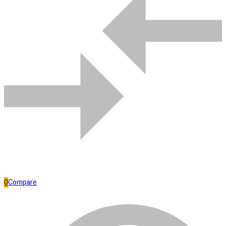
Comparar
Bombas de água
0
Compare