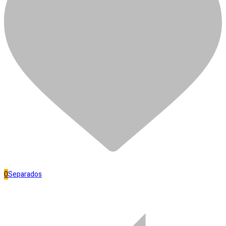
LIXA FERRO NORTON 100
R$
5,10
Em estoque
LIXA
FERRO
Adicionar ao carrinho
NORTON
Separar
100
quantidade
Banheiro
0
Separados