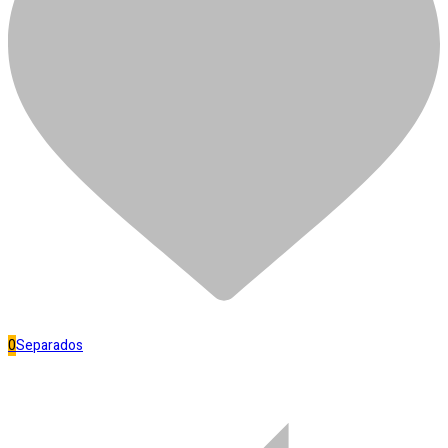
LUBRIFICANTE CORTAG LUB
300ML
R$
15,50
Fora de estoque
Separar
Banheiro
0
Separados