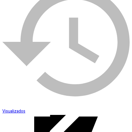
SKU:
008014
Categoria:
Desengraxantes e Lubrificantes
Esmerilhadeira
Visualizados