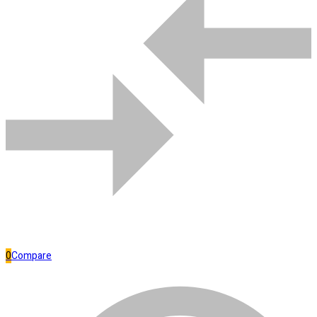
Comparar
Bombas de água
0
Compare