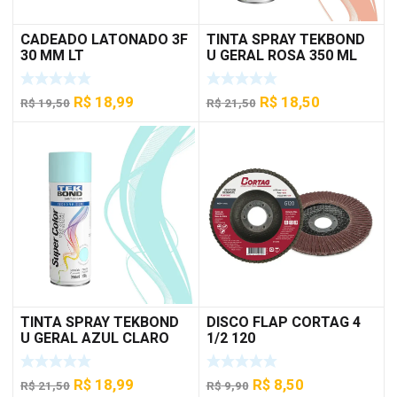
CADEADO LATONADO 3F
TINTA SPRAY TEKBOND
30 MM LT
U GERAL ROSA 350 ML
O
O
O
O
R$
18,99
R$
18,50
R$
19,50
R$
21,50
preço
preço
preço
preço
original
atual
original
atual
era:
é:
era:
é:
R$ 19,50.
R$ 18,99.
R$ 21,50.
R$ 18,50.
TINTA SPRAY TEKBOND
DISCO FLAP CORTAG 4
U GERAL AZUL CLARO
1/2 120
350 ML
O
O
O
O
R$
18,99
R$
8,50
R$
21,50
R$
9,90