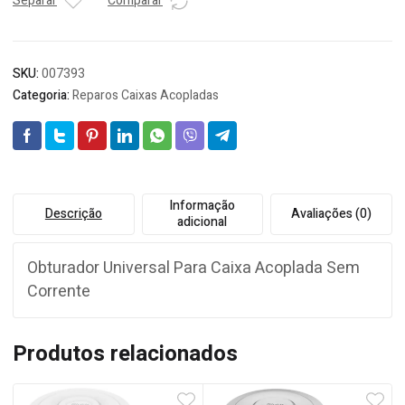
AZUL
Separar
Comparar
quantidade
SKU:
007393
Categoria:
Reparos Caixas Acopladas
Informação
Descrição
Avaliações (0)
adicional
Obturador Universal Para Caixa Acoplada Sem
Corrente
Produtos relacionados