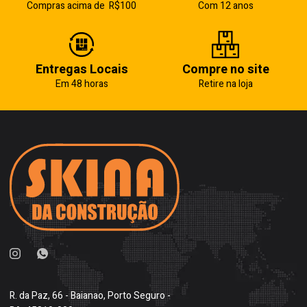
Compras acima de R$100
Com 12 anos
Entregas Locais
Compre no site
Em 48 horas
Retire na loja
R. da Paz, 66 - Baianao, Porto Seguro -