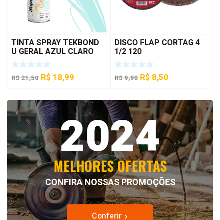
TINTA SPRAY TEKBOND
DISCO FLAP CORTAG 4
U GERAL AZUL CLARO
1/2 120
350 ML
O
O
O
O
R$
18,99
R$
8,50
R$
21,50
R$
9,90
preço
preço
preço
preço
original
atual
original
atual
2024
era:
é:
era:
é:
R$ 21,50.
R$ 18,99.
R$ 9,90.
R$ 8,50.
MELHORES OFERTAS
CONFIRA NOSSAS PROMOÇÕES
Conferir