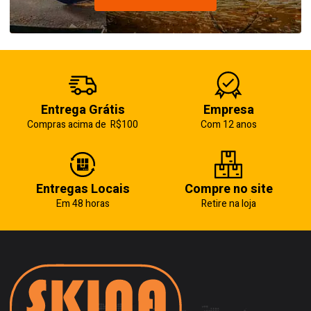
Entrega Grátis
Empresa
Compras acima de R$100
Com 12 anos
Entregas Locais
Compre no site
Em 48 horas
Retire na loja