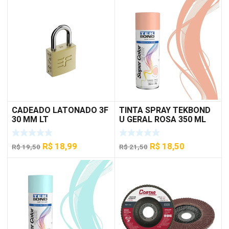
CADEADO LATONADO 3F
TINTA SPRAY TEKBOND
30 MM LT
U GERAL ROSA 350 ML
O
O
O
O
R$
18,99
R$
18,50
R$
19,50
R$
21,50
preço
preço
preço
preço
original
atual
original
atual
era:
é:
era:
é:
R$ 19,50.
R$ 18,99.
R$ 21,50.
R$ 18,50.