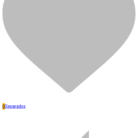
PICARETA CHIBANCA
C/CABO MINASUL
R$
150,50
Fora de estoque
Separar
Banheiro
0
Separados