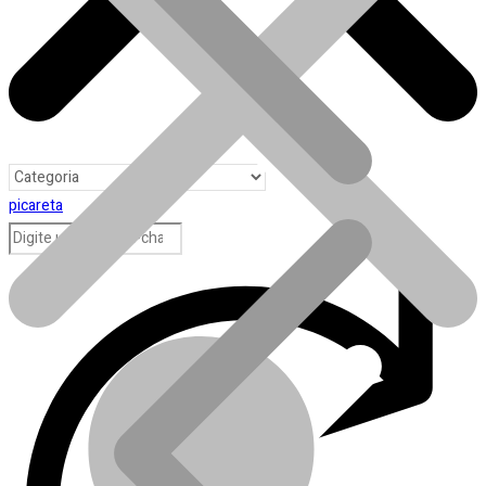
picareta
Toda loja