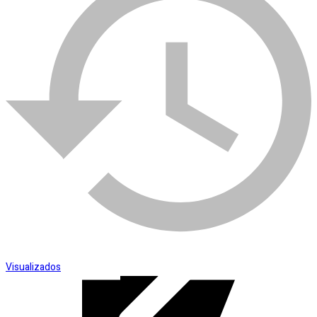
SKU:
008555
Categoria:
picareta
Esmerilhadeira
Visualizados