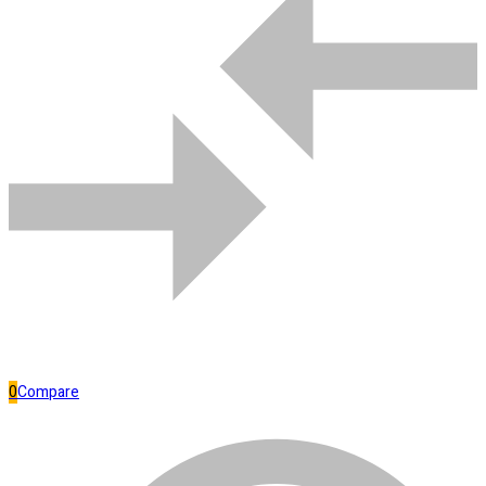
Comparar
Bombas de água
0
Compare