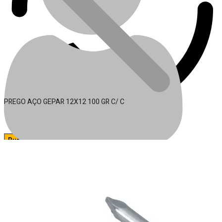
PREGO AÇO GEPAR 12X12 100 GR C/ C
🔍
Acessórios para Ferramentas
Conta