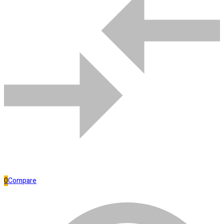
AÇO
Adicionar ao carrinho
GEPAR
Separar
12X12
100
GR
C/
C
quantidade
Bombas de água
0
Compare