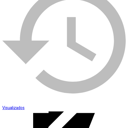
SKU:
007976
Categoria:
Materiais Hidráulicos
Esmerilhadeira
Visualizados