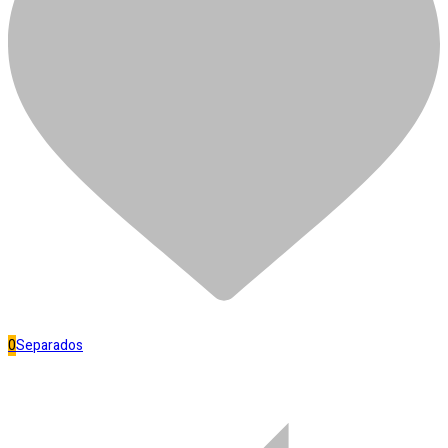
PROLONGADOR TORN PVC
LEKAT 60MM
R$
11,50
Fora de estoque
Separar
Banheiro
0
Separados