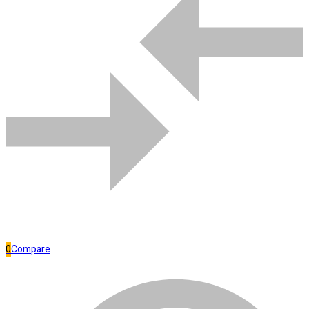
Comparar
Bombas de água
0
Compare