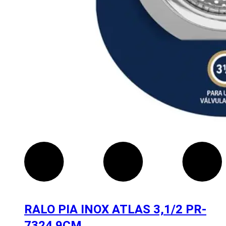
RALO PIA INOX ATLAS 3,1/2 PR-
7324 9CM