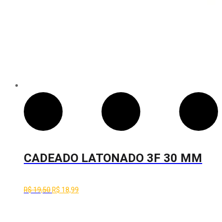
CADEADO LATONADO 3F 30 MM
LT
O
O
R$
19,50
R$
18,99
preço
preço
original
atual