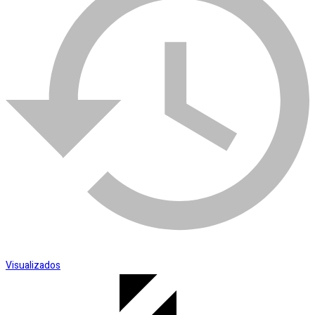
Esmerilhadeira
SKU:
004212
Categoria:
Ralo
Visualizados