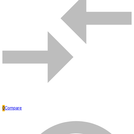
Bombas de água
Comparar
0
Compare