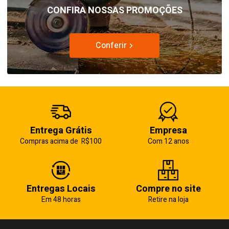
CONFIRA NOSSAS PROMOÇÕES
Conferir
Entrega Grátis
Empresa
Compras acima de R$100
Com 12 anos
Entregas Locais
Compre no site
Em 48 horas
Retire na loja