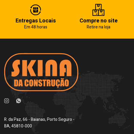
Entregas Locais
Compre no site
Em 48 horas
Retire na loja
R. da Paz, 66 - Baianao, Porto Seguro -
BA, 45810-000