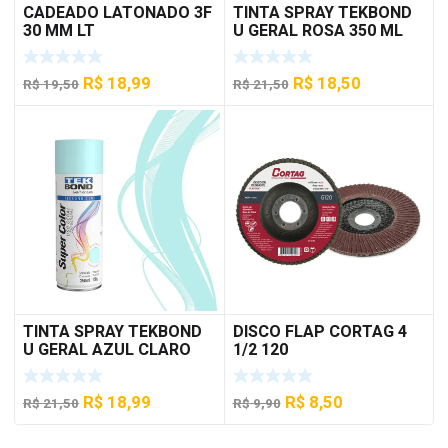
CADEADO LATONADO 3F
TINTA SPRAY TEKBOND
30 MM LT
U GERAL ROSA 350 ML
O
O
O
O
R$
18,99
R$
18,50
R$
19,50
R$
21,50
preço
preço
preço
preço
original
atual
original
atual
era:
é:
era:
é:
R$ 19,50.
R$ 18,99.
R$ 21,50.
R$ 18,50.
TINTA SPRAY TEKBOND
DISCO FLAP CORTAG 4
U GERAL AZUL CLARO
1/2 120
350 ML
O
O
O
O
R$
18,99
R$
8,50
R$
21,50
R$
9,90
preço
preço
preço
preço