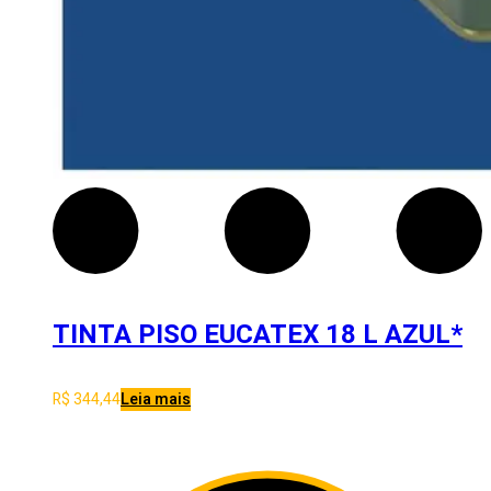
TINTA PISO EUCATEX 18 L AZUL*
R$
344,44
Leia mais