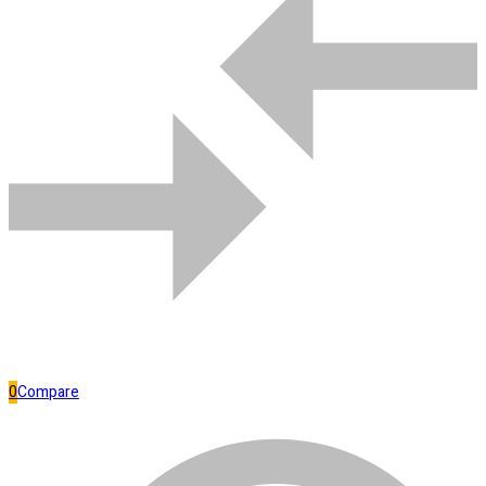
Comparar
Bombas de água
0
Compare