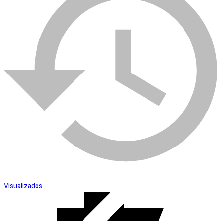
Esmerilhadeira
SKU:
003168
Categoria:
Tinta Piso
Visualizados