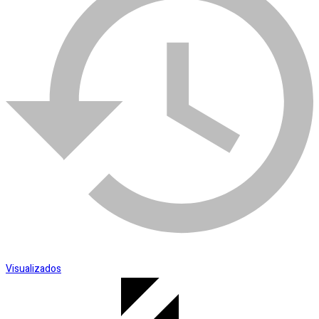
Esmerilhadeira
SKU:
007308
Categoria:
Torneira Lavatorio
Visualizados