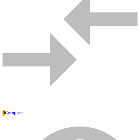
Bombas de água
Comparar
0
Compare