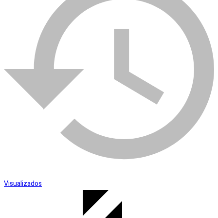
Esmerilhadeira
SKU:
007875
Categoria:
Vaselina
Visualizados