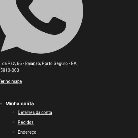
. da Paz, 66 - Baianao, Porto Seguro - BA,
45810-000
Ver no mapa
Minha conta
Detalhes da conta
Pedidos
Endereço