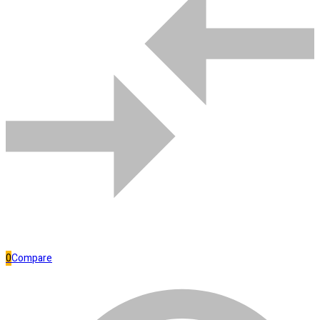
Bombas de água
Comparar
0
Compare