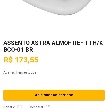
ASSENTO ASTRA ALMOF REF TTH/K
BCO-01 BR
R$
173,55
Apenas 1 em estoque
ASSENTO
ASTRA
ALMOF
Adicionar ao carrinho
REF
TTH/K
Separar
Comparar