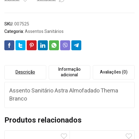
BCO-
01
BR
quantidade
SKU:
007525
Categoria:
Assentos Sanitários
Informação
Descrição
Avaliações (0)
adicional
Assento Sanitário Astra Almofadado Thema
Branco
Produtos relacionados