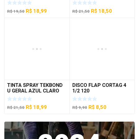
O
O
O
O
R$
18,99
R$
18,50
R$
19,50
R$
21,50
preço
preço
preço
preço
original
atual
original
atual
era:
é:
era:
é:
R$ 19,50.
R$ 18,99.
R$ 21,50.
R$ 18,50.
TINTA SPRAY TEKBOND
DISCO FLAP CORTAG 4
U GERAL AZUL CLARO
1/2 120
350 ML
O
O
O
O
R$
18,99
R$
8,50
R$
21,50
R$
9,90
preço
preço
preço
preço
original
atual
original
atual
era:
é:
era:
é:
R$ 21,50.
R$ 18,99.
R$ 9,90.
R$ 8,50.