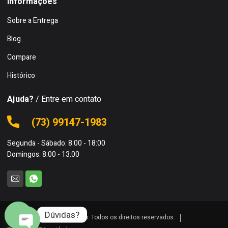
Informações
Sobre a Entrega
Blog
Compare
Histórico
Ajuda?
/ Entre em contato
(73) 99147-1983
Segunda - Sábado: 8:00 - 18:00
Domingos: 8:00 - 13:00
Dúvidas?
© 2024 Skina da Construção. Todos os direitos reservados.