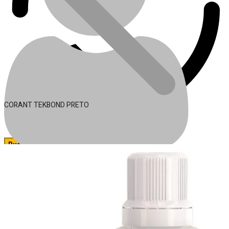
CORANT TEKBOND PRETO
🔍
Acessórios para Ferramentas
Conta