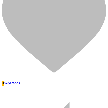
CORANT TEKBOND PRETO
R$
5,99
Em estoque
CORANT
TEKBOND
Adicionar ao carrinho
PRETO
Separar
quantidade
Banheiro
0
Separados