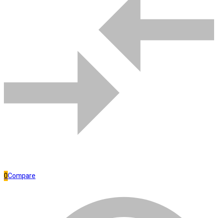
Comparar
Bombas de água
0
Compare