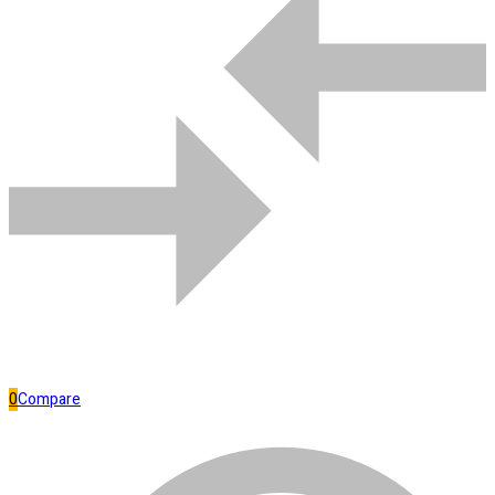
Comparar
Bombas de água
0
Compare