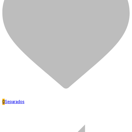
CORANT TEKBOND LARANJA
R$
5,99
Em estoque
CORANT
TEKBOND
Adicionar ao carrinho
LARANJA
Separar
quantidade
Banheiro
0
Separados