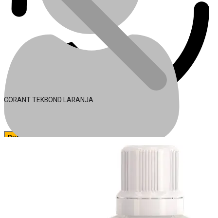
CORANT TEKBOND LARANJA
🔍
Acessórios para Ferramentas
Conta