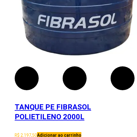
TANQUE PE FIBRASOL
POLIETILENO 2000L
R$
2.197,50
Adicionar ao carrinho