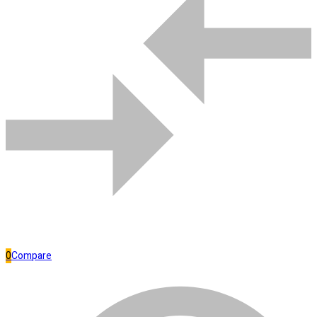
DAGUA
Adicionar ao carrinho
FORTLEV
Separar
POLIETILENO
1000
L
quantidade
Bombas de água
0
Compare