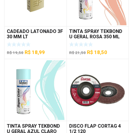
CADEADO LATONADO 3F
TINTA SPRAY TEKBOND
30 MM LT
U GERAL ROSA 350 ML
O
O
O
O
R$
18,99
R$
18,50
R$
19,50
R$
21,50
preço
preço
preço
preço
original
atual
original
atual
era:
é:
era:
é:
R$ 19,50.
R$ 18,99.
R$ 21,50.
R$ 18,50.
TINTA SPRAY TEKBOND
DISCO FLAP CORTAG 4
U GERAL AZUL CLARO
1/2 120