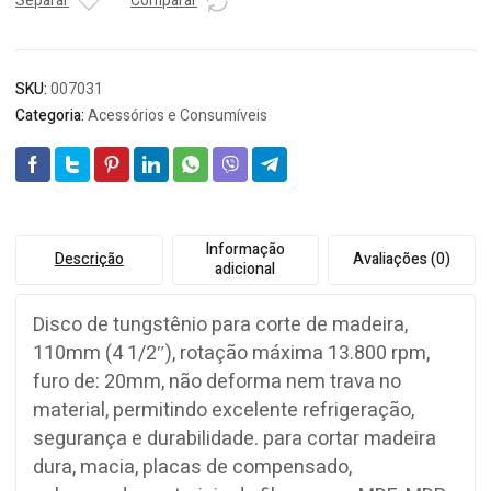
110MM
Separar
Comparar
REF-
325
quantidade
SKU:
007031
Categoria:
Acessórios e Consumíveis
Informação
Descrição
Avaliações (0)
adicional
Disco de tungstênio para corte de madeira,
110mm (4 1/2″), rotação máxima 13.800 rpm,
furo de: 20mm, não deforma nem trava no
material, permitindo excelente refrigeração,
segurança e durabilidade. para cortar madeira
dura, macia, placas de compensado,