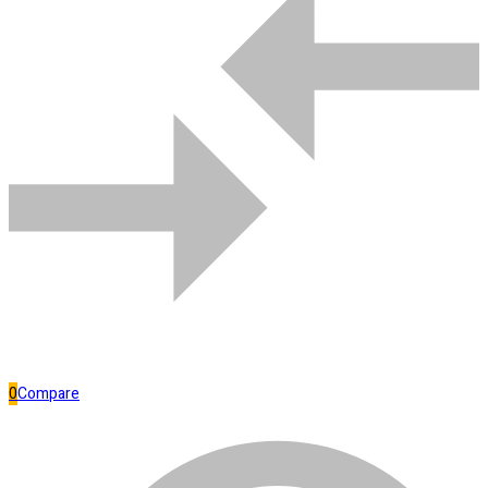
Bombas de água
Comparar
0
Compare