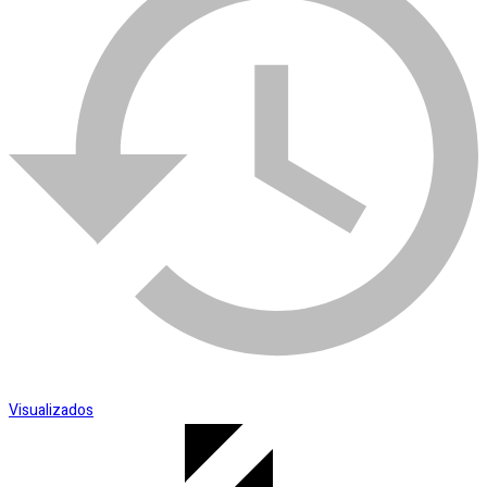
Esmerilhadeira
SKU:
006967
Categoria:
Ferramentas-manuais
Visualizados