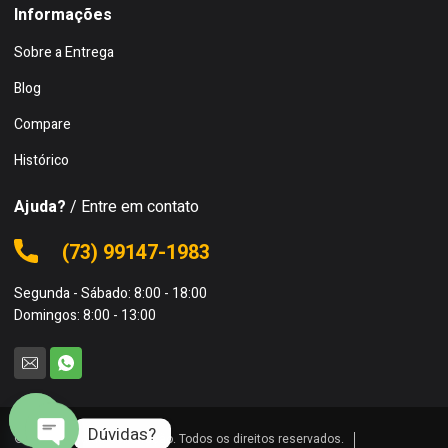
Informações
Sobre a Entrega
Blog
Compare
Histórico
Ajuda?
/ Entre em contato
(73) 99147-1983
Segunda - Sábado: 8:00 - 18:00
Domingos: 8:00 - 13:00
Dúvidas?
© 2024 Skina da Construção. Todos os direitos reservados.