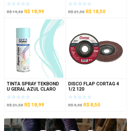
O
O
O
O
R$
18,99
R$
18,50
R$
19,50
R$
21,50
preço
preço
preço
preço
original
atual
original
atual
era:
é:
era:
é:
R$ 19,50.
R$ 18,99.
R$ 21,50.
R$ 18,50.
TINTA SPRAY TEKBOND
DISCO FLAP CORTAG 4
U GERAL AZUL CLARO
1/2 120
350 ML
O
O
O
O
R$
18,99
R$
8,50
R$
21,50
R$
9,90
preço
preço
preço
preço
original
atual
original
atual
era:
é:
era:
é: