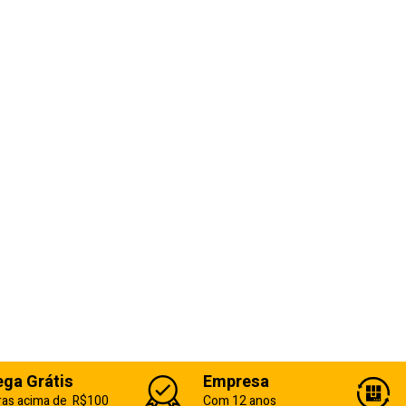
ega Grátis
Empresa
as acima de R$100
Com 12 anos