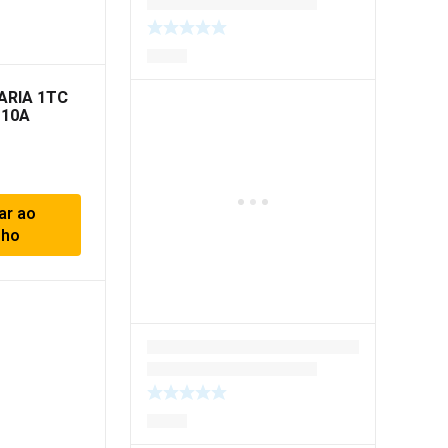
ARIA 1TC
 10A
ar ao
nho