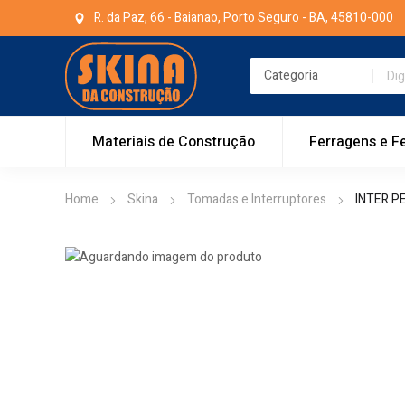
R. da Paz, 66 - Baianao, Porto Seguro - BA, 45810-000
Materiais de Construção
Ferragens e F
Home
Skina
Tomadas e Interruptores
INTER P