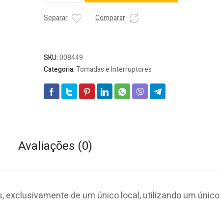
PLUZIE
MEIO-
Separar
Comparar
FIO
BRANCO
quantidade
SKU:
008449
Categoria:
Tomadas e Interruptores
Avaliações (0)
exclusivamente de um único local, utilizando um único