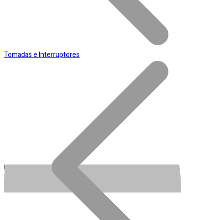
Tomadas e Interruptores
Cart
Nenhum produto no carrinho.
Acessórios para Ferramentas
Conta
Esqueceu a senha?
Ainda não tem conta?
Cadastre-se