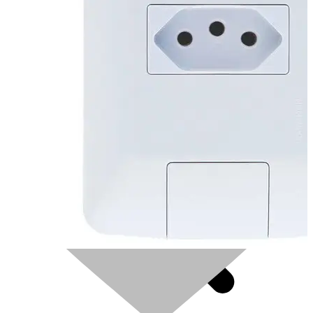
0
0
Carrinho
Ferragens e Ferramentas
Banheiro
0
Separados
TOMADA TRAM AREA 2P+T
10A