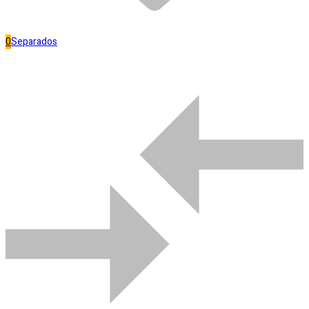
R$
7,50
0
Separados
Fora de estoque
Separar
Bombas de água
0
Compare