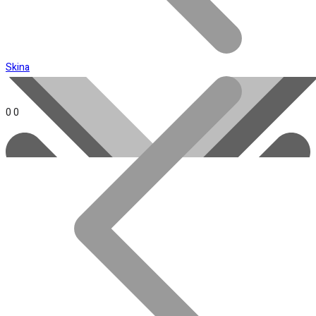
Minha Conta
Skina
0
0
Toda loja