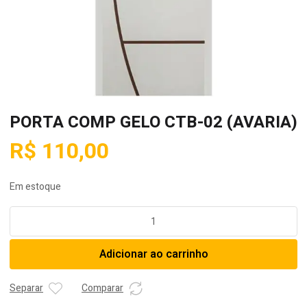
PORTA COMP GELO CTB-02 (AVARIA)
R$
110,00
Em estoque
PORTA
COMP
GELO
Adicionar ao carrinho
CTB-
02
(AVARIA)
Separar
Comparar
quantidade