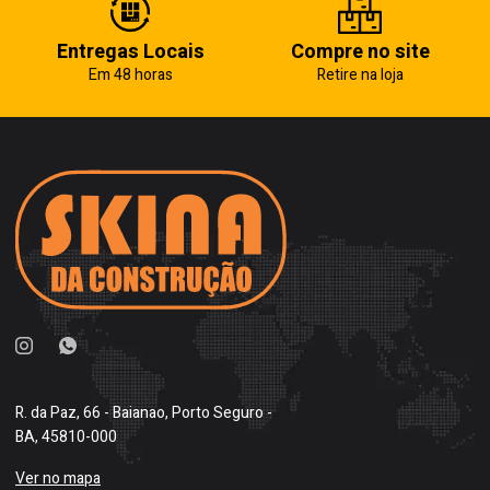
Entregas Locais
Compre no site
Em 48 horas
Retire na loja
R. da Paz, 66 - Baianao, Porto Seguro -
BA, 45810-000
Ver no mapa