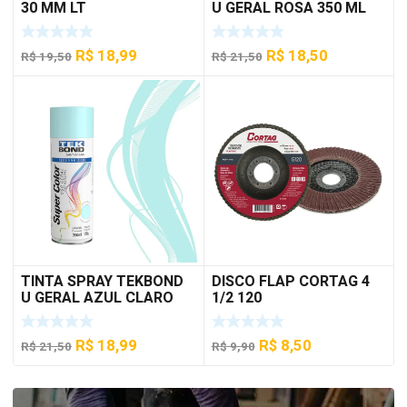
30 MM LT
U GERAL ROSA 350 ML
O
O
O
O
R$
18,99
R$
18,50
R$
19,50
R$
21,50
preço
preço
preço
preço
original
atual
original
atual
era:
é:
era:
é:
R$ 19,50.
R$ 18,99.
R$ 21,50.
R$ 18,50.
TINTA SPRAY TEKBOND
DISCO FLAP CORTAG 4
U GERAL AZUL CLARO
1/2 120
350 ML
O
O
O
O
R$
18,99
R$
8,50
R$
21,50
R$
9,90
preço
preço
preço
preço
original
atual
original
atual