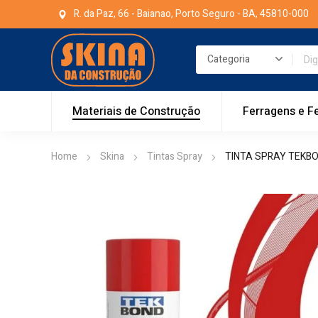
R. da Paz, 66 - Baianao, Porto Seguro - BA, 45810-000
Materiais de Construção
Ferragens e F
Home
Skina
Tintas Spray
TINTA SPRAY TEKBO