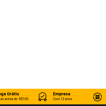
ega Grátis
Empresa
as acima de R$100
Com 12 anos