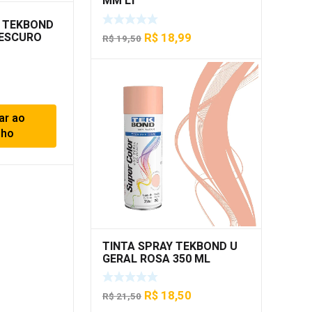
MM LT
Y TEKBOND
 ESCURO
O
O
R$
18,99
R$
19,50
preço
preço
original
atual
era:
é:
R$ 19,50.
R$ 18,99.
ar ao
nho
TINTA SPRAY TEKBOND U
GERAL ROSA 350 ML
O
O
R$
18,50
R$
21,50
preço
preço