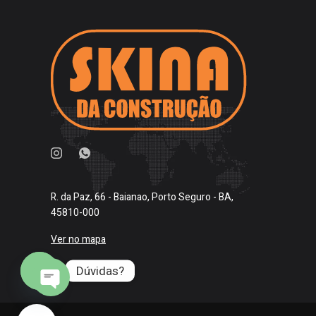
R. da Paz, 66 - Baianao, Porto Seguro - BA,
45810-000
Ver no mapa
Dúvidas?
O