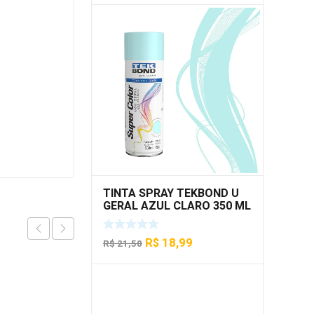
original
atual
era:
é:
R$ 21,50.
R$ 18,50.
TINTA SPRAY TEKBOND U
GERAL AZUL CLARO 350 ML
O
O
R$
18,99
R$
21,50
preço
preço
original
atual
era:
é:
R$ 21,50.
R$ 18,99.