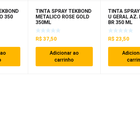
TEKBOND
TINTA SPRAY TEKBOND
TINTA SPRA
O 350
METALICO ROSE GOLD
U GERAL AZ.
350ML
BR 350 ML
R$
37,50
R$
23,50
 ao
Adicionar ao
Adicion
o
carrinho
carri