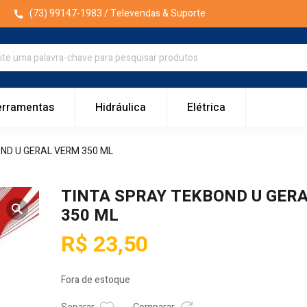
(73) 99147-1983
/ Televendas & Suporte
erramentas
Hidráulica
Elétrica
ND U GERAL VERM 350 ML
TINTA SPRAY TEKBOND U GER
350 ML
R$
23,50
Fora de estoque