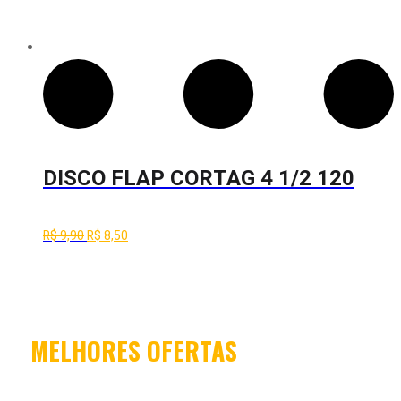
DISCO FLAP CORTAG 4 1/2 120
O
O
R$
9,90
R$
8,50
2024
preço
preço
original
atual
era:
é:
R$ 9,90.
R$ 8,50.
MELHORES OFERTAS
CONFIRA NOSSAS PROMOÇÕES