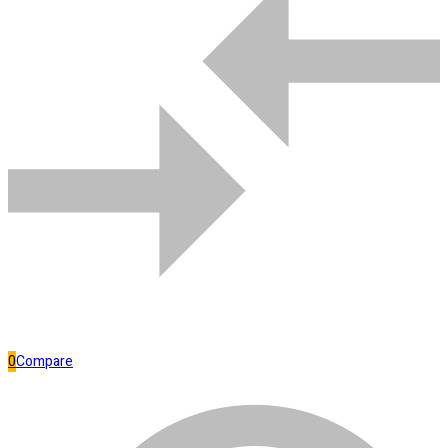
Bombas de água
Comparar
0
Compare