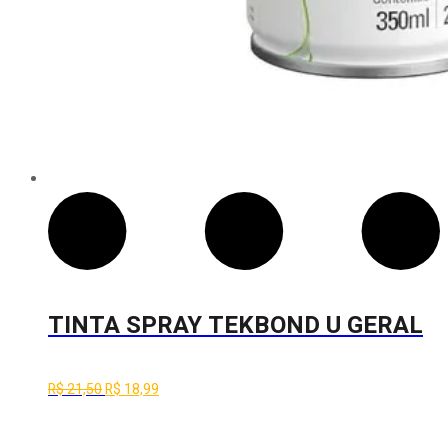
TINTA SPRAY TEKBOND U GERAL
AZUL CLARO 350 ML
O
O
R$
21,50
R$
18,99
preço
preço
original
atual