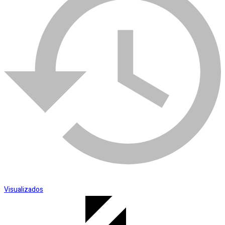
Esmerilhadeira
SKU:
002998
Categoria:
Prumo
Visualizados