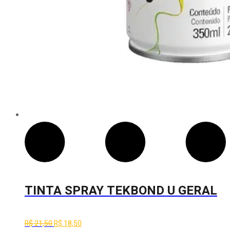
TINTA SPRAY TEKBOND U GERAL
ROSA 350 ML
O
O
R$
21,50
R$
18,50