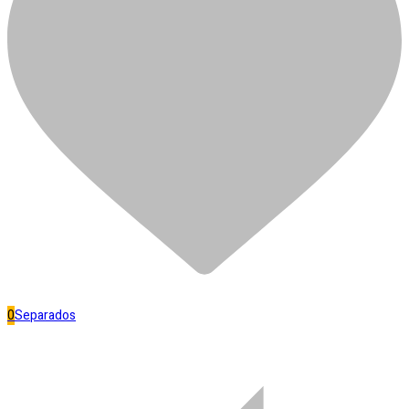
PRUMO CORTAG ACO
ZINCADO 750GR
R$
48,90
Em estoque
PRUMO
CORTAG
Adicionar ao carrinho
ACO
Separar
ZINCADO
Banheiro
750GR
quantidade
0
Separados