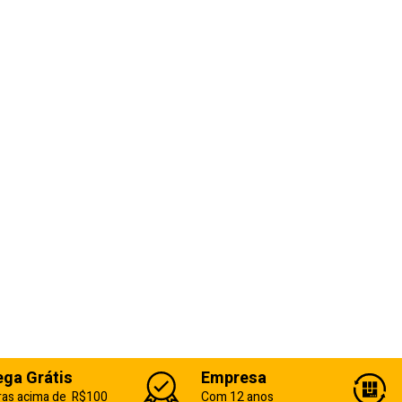
ega Grátis
Empresa
as acima de R$100
Com 12 anos