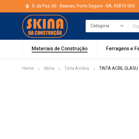
R. da Paz, 66 - Baianao, Porto Seguro - BA, 45810-000
Materiais de Construção
Ferragens e F
Home
Skina
Tinta Acrilica
TINTA ACRIL GLASU