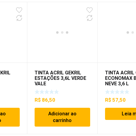
EKRIL
TINTA ACRIL GEKRIL
TINTA ACRIL 
ESTAÇÕES 3,6L VERDE
ECONOMAX 
VALE
NEVE 3,6 L
R$
86,50
R$
57,50
 ao
Adicionar ao
Leia 
o
carrinho