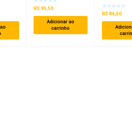
R$
95,50
R$
86,50
Adicionar ao
 ao
Adicion
carrinho
o
carri