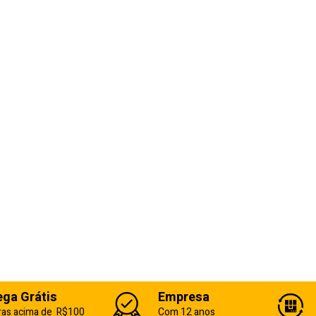
ega Grátis
Empresa
as acima de R$100
Com 12 anos