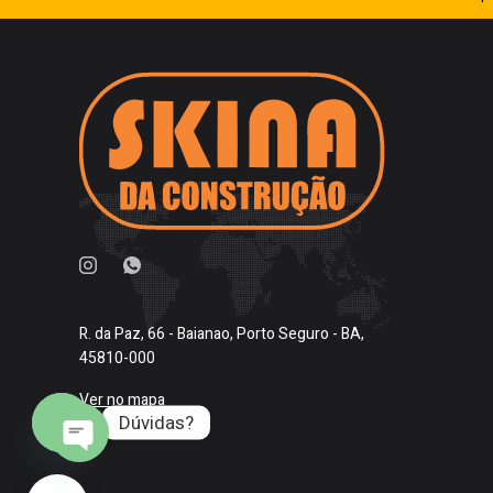
R. da Paz, 66 - Baianao, Porto Seguro - BA,
45810-000
Ver no mapa
Dúvidas?
O