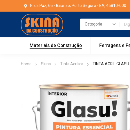
R. da Paz, 66 - Baianao, Porto Seguro - BA, 45810-000
Materiais de Construção
Ferragens e F
Home
Skina
Tinta Acrilica
TINTA ACRIL GLASU