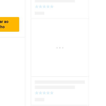
ar ao
nho