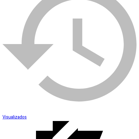
Esmerilhadeira
SKU:
005120
Categoria:
Tintas Spray
Visualizados