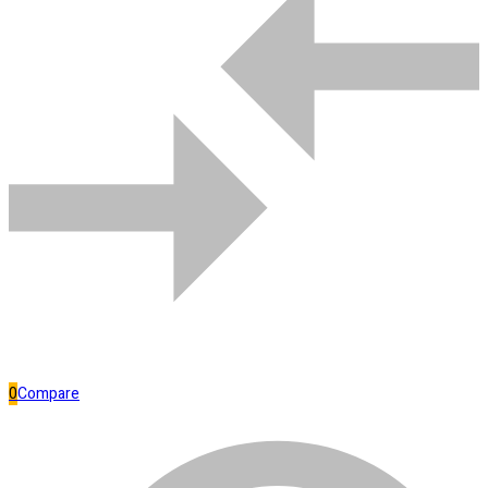
Comparar
Bombas de água
0
Compare