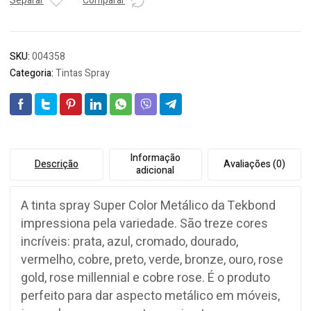
BR
Separar
Comparar
350
ML
quantidade
SKU:
004358
Categoria:
Tintas Spray
Informação
Descrição
Avaliações (0)
adicional
A tinta spray Super Color Metálico da Tekbond
impressiona pela variedade. São treze cores
incríveis: prata, azul, cromado, dourado,
vermelho, cobre, preto, verde, bronze, ouro, rose
gold, rose millennial e cobre rose. É o produto
perfeito para dar aspecto metálico em móveis,