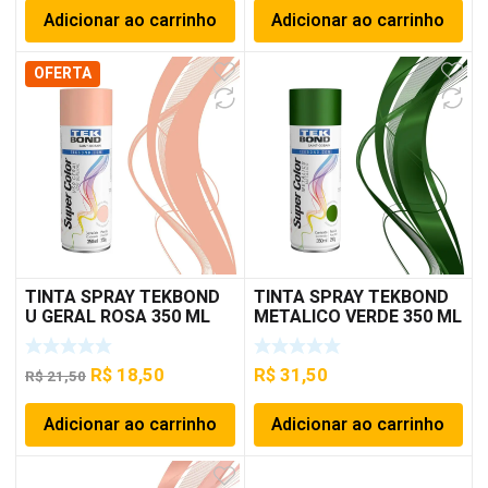
Adicionar ao carrinho
Adicionar ao carrinho
OFERTA
TINTA SPRAY TEKBOND
TINTA SPRAY TEKBOND
U GERAL ROSA 350 ML
METALICO VERDE 350 ML
O
O
R$
18,50
R$
31,50
R$
21,50
preço
preço
Adicionar ao carrinho
Adicionar ao carrinho
original
atual
era:
é:
R$ 21,50.
R$ 18,50.