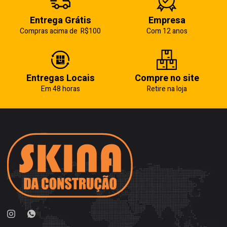
Entrega Grátis
Empresa
Compras acima de R$100
Com 12 anos
Entregas Locais
Compre no site
Em 48 horas
Retire na loja