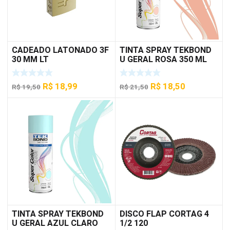
CADEADO LATONADO 3F
TINTA SPRAY TEKBOND
30 MM LT
U GERAL ROSA 350 ML
O
O
O
O
R$
18,99
R$
18,50
R$
19,50
R$
21,50
preço
preço
preço
preço
original
atual
original
atual
era:
é:
era:
é:
R$ 19,50.
R$ 18,99.
R$ 21,50.
R$ 18,50.
TINTA SPRAY TEKBOND
DISCO FLAP CORTAG 4
U GERAL AZUL CLARO
1/2 120