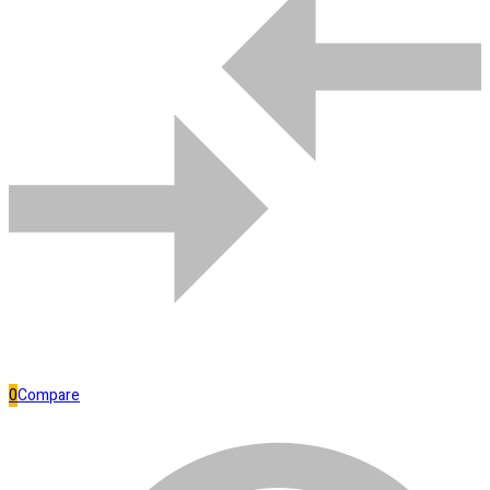
Bombas de água
Comparar
0
Compare