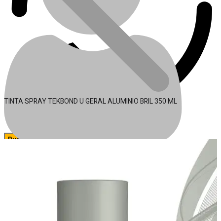
TINTA SPRAY TEKBOND U GERAL ALUMINIO BRIL 350 ML
🔍
Acessórios para Ferramentas
Conta