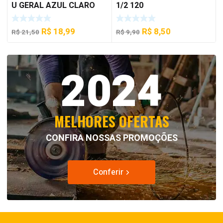
U GERAL AZUL CLARO
1/2 120
350 ML
O
O
O
O
R$
18,99
R$
8,50
R$
21,50
R$
9,90
preço
preço
preço
preço
original
atual
original
atual
2024
era:
é:
era:
é:
R$ 21,50.
R$ 18,99.
R$ 9,90.
R$ 8,50.
MELHORES OFERTAS
CONFIRA NOSSAS PROMOÇÕES
Conferir