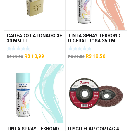
CADEADO LATONADO 3F
TINTA SPRAY TEKBOND
30 MM LT
U GERAL ROSA 350 ML
O
O
O
O
R$
18,99
R$
18,50
R$
19,50
R$
21,50
preço
preço
preço
preço
original
atual
original
atual
era:
é:
era:
é:
R$ 19,50.
R$ 18,99.
R$ 21,50.
R$ 18,50.
TINTA SPRAY TEKBOND
DISCO FLAP CORTAG 4