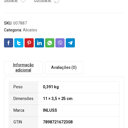
quantidade
Separar
Comparar
SKU:
007887
Categoria:
Alicates
Informação
Avaliações (0)
adicional
Peso
0,391 kg
Dimensões
11 × 3,5 × 25 cm
Marca
INLUSS
GTIN
7898721672308