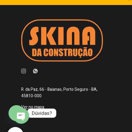
R. da Paz, 66 - Baianao, Porto Seguro - BA,
45810-000
Ver no mapa
Dúvidas?
O