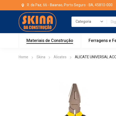
R. da Paz, 66 - Baianao, Porto Seguro - BA, 45810-000
Materiais de Construção
Ferragens e F
Home
Skina
Alicates
ALICATE UNIVERSAL AC