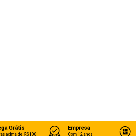
ega Grátis
Empresa
as acima de R$100
Com 12 anos